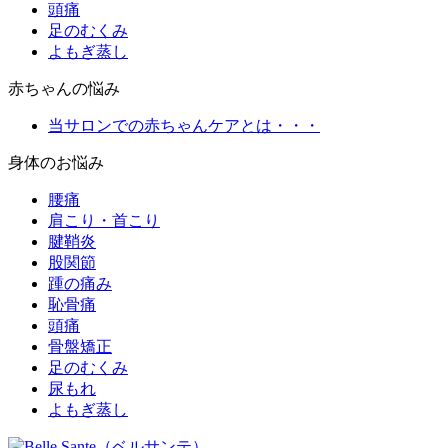
頭痛
足のむくみ
よもぎ蒸し
赤ちゃんの悩み
当サロンでの赤ちゃんケアとは・・・
身体のお悩み
腰痛
肩こり・首こり
腱鞘炎
股関節
踵の痛み
恥骨痛
頭痛
骨盤矯正
足のむくみ
尿もれ
よもぎ蒸し