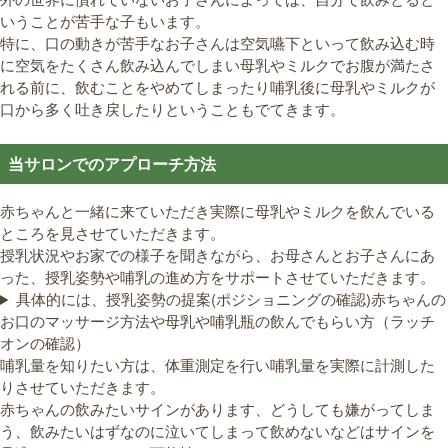
いうことが苦手な子もいます。
特に、口の動きが苦手なお子さんは空気嚥下といって飲み込む時
に空気をたくさん飲み込んでしまい母乳やミルクでお腹が満たさ
れる前に、飲むことをやめてしまったり哺乳後に母乳やミルクが
口から多く吐き戻したりということもでてきます。
当サロンでのアプローチ方法
赤ちゃんと一緒に来ていただき実際に母乳やミルクを飲んでいる
ところを見させていただきます。
授乳状況やお家での様子を聞きながら、お母さんとお子さんにあ
った、授乳姿勢や哺乳の進め方をサポートさせていただきます。
具体的には、授乳姿勢の提案(ポジショニングの確認)赤ちゃんの
お口のマッサージ方法や母乳や哺乳瓶の飲んでもらい方（ラッチ
オンの確認）
哺乳量を知りたい方は、体重測定を行い哺乳量を実際に計測した
りさせていただきます。
赤ちゃんの飲みたいサインがあります、どうしても嫌がってしま
う、飲みたいはずなのに泣いてしまって飲めないなどはサインを