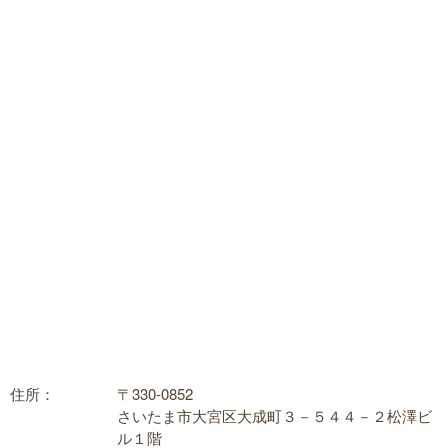
住所：
〒330-0852
さいたま市大宮区大成町３－５４４－２
松澤ビ
ル１階