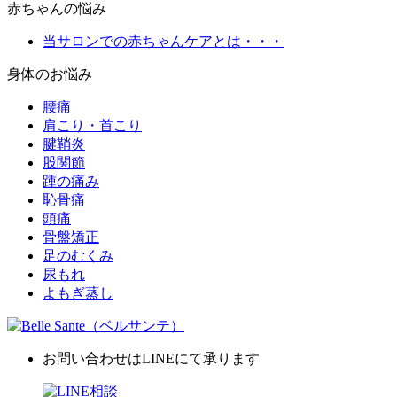
赤ちゃんの悩み
当サロンでの赤ちゃんケアとは・・・
身体のお悩み
腰痛
肩こり・首こり
腱鞘炎
股関節
踵の痛み
恥骨痛
頭痛
骨盤矯正
足のむくみ
尿もれ
よもぎ蒸し
お問い合わせは
LINEにて承ります