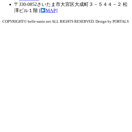
〒330-0852さいたま市⼤宮区⼤成町３－５４４－２ 松
澤ビル１階
[
MAP]
COPYRIGHT© belle-sante.net ALL RIGHTS RESERVED. Design by PORTALS